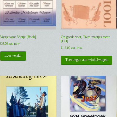
Voetje voor Voetje [Boek]
Op goede voet, Twee maatjes meer
[CD]
€
9,50
incl. BTW
€
16,00
incl. BTW
Lees verder
Toevoegen aan winkelwagen