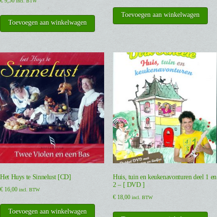
€
9,50
incl. BTW
Toevoegen aan winkelwagen
Toevoegen aan winkelwagen
Het Huys te Sinnelust [CD]
Huis, tuin en keukenavonturen deel 1 en
2 – [ DVD ]
€
16,00
incl. BTW
€
18,00
incl. BTW
Toevoegen aan winkelwagen