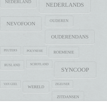
NEDERLAND
NEDERLANDS
OUDEREN
NEVOFOON
OUDERENDANS
PEUTERS
POLYNESIE
ROEMENIE
SCHOTLAND
RUSLAND
SYNCOOP
VAN GEEL
ZIGEUNER
WERELD
ZITDANSEN