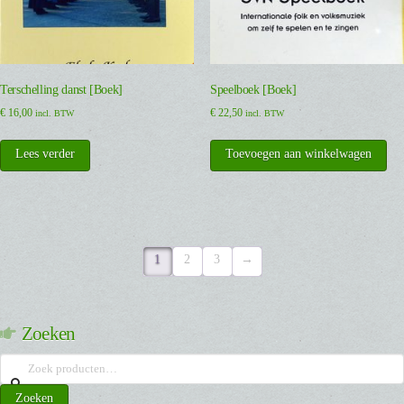
Terschelling danst [Boek]
Speelboek [Boek]
€
16,00
€
22,50
incl. BTW
incl. BTW
Lees verder
Toevoegen aan winkelwagen
1
2
3
→
Zoeken
Zoeken
naar:
Zoeken