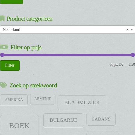
Product categorieën
Nederland
×
Filter op prijs
Min.
Max.
Prijs:
€ 0
—
€ 30
Filter
prijs
prijs
Zoek op steekwoord
ARMENIE
AMERIKA
BLADMUZIEK
CADANS
BULGARIJE
BOEK