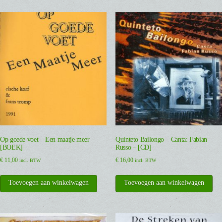
Op goede voet – Een maatje meer –
Quinteto Bailongo – Canta: Fabian
[BOEK]
Russo – [CD]
€
11,00
€
16,00
incl. BTW
incl. BTW
Toevoegen aan winkelwagen
Toevoegen aan winkelwagen