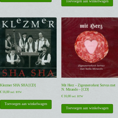
Toevoegen aan winkelwagen
Klezmer SHA SHA [CD]
Mit Herz – Zigeunerorkest Servus met
N. Mirando – [CD]
€
16,00
incl. BTW
€
16,00
incl. BTW
Toevoegen aan winkelwagen
Toevoegen aan winkelwagen