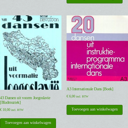
A3 Internationale Dans [Boek]
€
6,00
incl. BTW
43 Dansen uit voorm Joegoslavie
[Bladmuziek]
Toevoegen aan winkelwagen
€
10,00
incl. BTW
Toevoegen aan winkelwagen