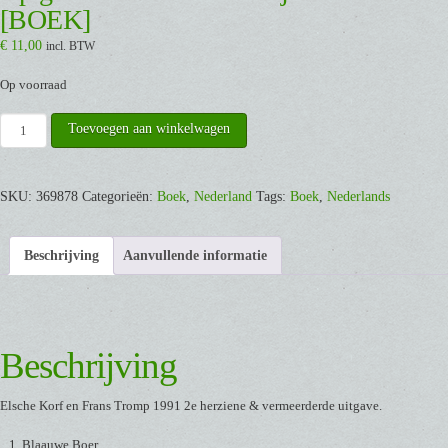
[BOEK]
€
11,00
incl. BTW
Op voorraad
Op
Toevoegen aan winkelwagen
goede
voet
-
SKU:
369878
Categorieën:
Boek
,
Nederland
Tags:
Boek
,
Nederlands
Een
maatje
Beschrijving
Aanvullende informatie
meer
-
[BOEK]
aantal
Beschrijving
Elsche Korf en Frans Tromp 1991 2e herziene & vermeerderde uitgave.
Blaauwe Boer