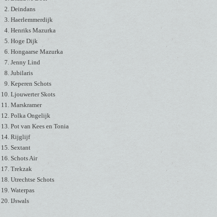
Deindans
Haerlemmerdijk
Henriks Mazurka
Hoge Dijk
Hongaarse Mazurka
Jenny Lind
Jubilaris
Keperen Schots
Ljouwerter Skots
Marskramer
Polka Ongelijk
Pot van Kees en Tonia
Rijglijf
Sextant
Schots Air
Trekzak
Utrechtse Schots
Waterpas
IJswals