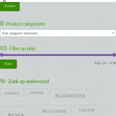
naar:
Zoeken
Product categorieën
Een categorie selecteren
Filter op prijs
Min.
Max.
Prijs:
€ 0
—
€ 80
Filter
prijs
prijs
Zoek op steekwoord
ARMENIE
AMERIKA
BLADMUZIEK
CADANS
BULGARIJE
BOEK