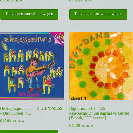
€
7,50
€
4,00
incl. BTW
incl. BTW
Toevoegen aan winkelwagen
Toevoegen aan winkelwagen
De liedjesspeeltuin 3 – Kids EXPRESS
Digi-dans deel 1 – 125
– Dirk Scheele [CD]
dansbeschrijvingen digitaal verzameld
[E-boek, PDF bestand]
€
15,00
incl. BTW
€
15,00
incl. BTW