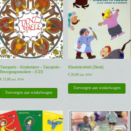
Tanzspiele – Kindertänze – Tanzspiele -
Kleuterkriebels [Boek]
Bewegungsmusiken – [CD]
€
20,00
incl. BTW
€
15,00
incl. BTW
Toevoegen aan winkelwagen
Toevoegen aan winkelwagen