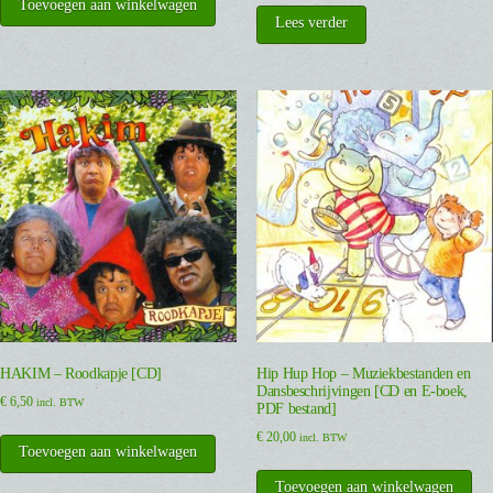
Toevoegen aan winkelwagen
Lees verder
HAKIM – Roodkapje [CD]
Hip Hup Hop – Muziekbestanden en
Dansbeschrijvingen [CD en E-boek,
€
6,50
incl. BTW
PDF bestand]
€
20,00
incl. BTW
Toevoegen aan winkelwagen
Toevoegen aan winkelwagen