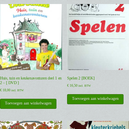
Huis, tuin en keukenavonturen deel 1 en
Spelen 2 [BOEK]
2 – [ DVD ]
€
16,50
incl. BTW
€
18,00
incl. BTW
Toevoegen aan winkelwagen
Toevoegen aan winkelwagen