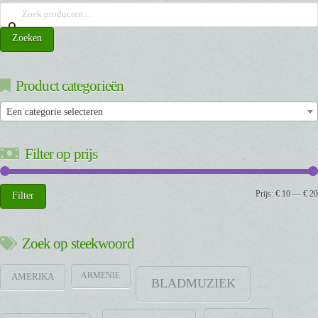
Zoeken
naar:
Zoeken
Product categorieën
Een categorie selecteren
Filter op prijs
Min.
Max.
Prijs:
€ 10
—
€ 20
Filter
prijs
prijs
Zoek op steekwoord
ARMENIE
AMERIKA
BLADMUZIEK