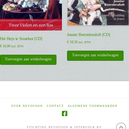
Jouster Boerenbruiloft [CD]
Het Huys te Sinnelust [CD]
€
18,50
incl. BTW
€
16,00
incl. BTW
Toevoegen aan winkelwagen
Toevoegen aan winkelwagen
OVER NEVOFOON
CONTACT
ALGEMENE VOORWAARDEN
STICHTING NEVOFOON & INTERFOLK BV