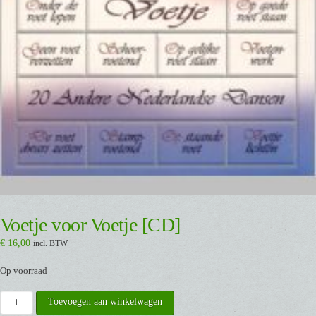
Voetje voor Voetje [CD]
€
16,00
incl. BTW
Op voorraad
Voetje
Toevoegen aan winkelwagen
voor