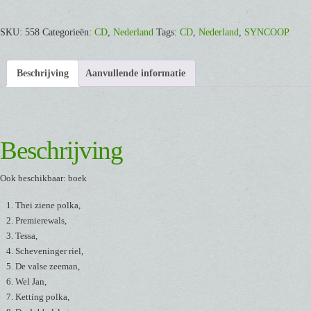
Voetje
[CD]
SKU:
558
Categorieën:
CD
,
Nederland
Tags:
CD
,
Nederland
,
SYNCOOP
aantal
Beschrijving
Aanvullende informatie
Beschrijving
Ook beschikbaar: boek
Thei ziene polka,
Premierewals,
Tessa,
Scheveninger riel,
De valse zeeman,
Wel Jan,
Ketting polka,