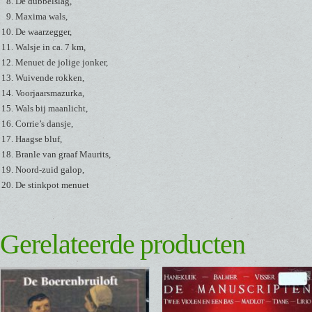
De dubbelslag,
Maxima wals,
De waarzegger,
Walsje in ca. 7 km,
Menuet de jolige jonker,
Wuivende rokken,
Voorjaarsmazurka,
Wals bij maanlicht,
Corrie’s dansje,
Haagse bluf,
Branle van graaf Maurits,
Noord-zuid galop,
De stinkpot menuet
Gerelateerde producten