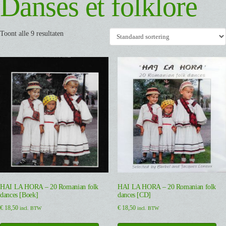
Danses et folklore
Toont alle 9 resultaten
HAI LA HORA – 20 Romanian folk
HAI LA HORA – 20 Romanian folk
dances [Boek]
dances [CD]
€
18,50
€
18,50
incl. BTW
incl. BTW