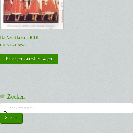
Hai Veniti la Joc 2 [CD]
€
18,50
incl. BTW
Toevoegen aan winkelwagen
Zoeken
Zoeken
naar:
Zoeken