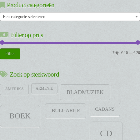
Product categorieën
Een categorie selecteren
Filter op prijs
Min.
Max.
Prijs:
€ 10
—
€ 20
Filter
prijs
prijs
Zoek op steekwoord
ARMENIE
AMERIKA
BLADMUZIEK
CADANS
BULGARIJE
BOEK
CD