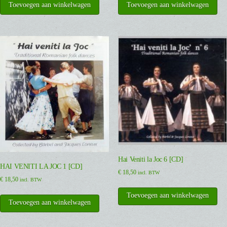
Toevoegen aan winkelwagen
Toevoegen aan winkelwagen
Hai Veniti la Joc 6 [CD]
HAI VENITI LA JOC 1 [CD]
€
18,50
incl. BTW
€
18,50
incl. BTW
Toevoegen aan winkelwagen
Toevoegen aan winkelwagen