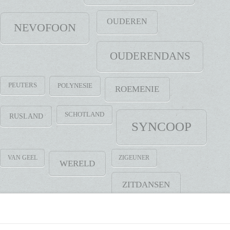
OUDEREN
NEVOFOON
OUDERENDANS
PEUTERS
POLYNESIE
ROEMENIE
SCHOTLAND
RUSLAND
SYNCOOP
VAN GEEL
ZIGEUNER
WERELD
ZITDANSEN