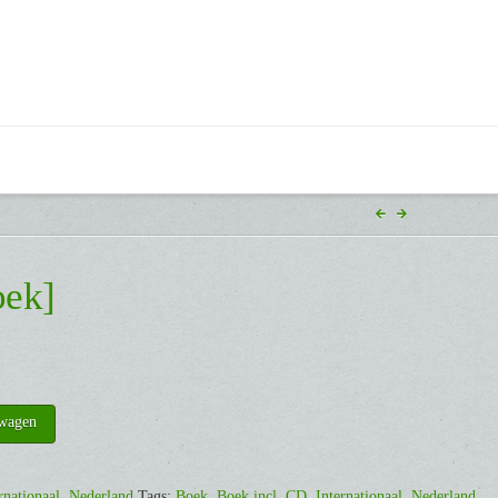
oek]
lwagen
rnationaal
,
Nederland
Tags:
Boek
,
Boek incl. CD
,
Internationaal
,
Nederland
,