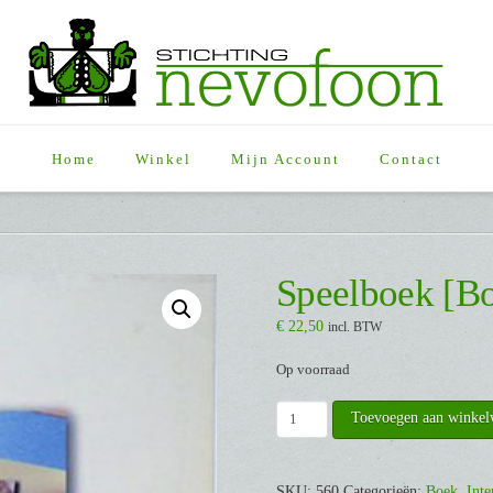
Home
Winkel
Mijn Account
Contact
Speelboek [B
€
22,50
incl. BTW
Op voorraad
Speelboek
Toevoegen aan winke
[Boek]
aantal
SKU:
560
Categorieën:
Boek
,
Inte