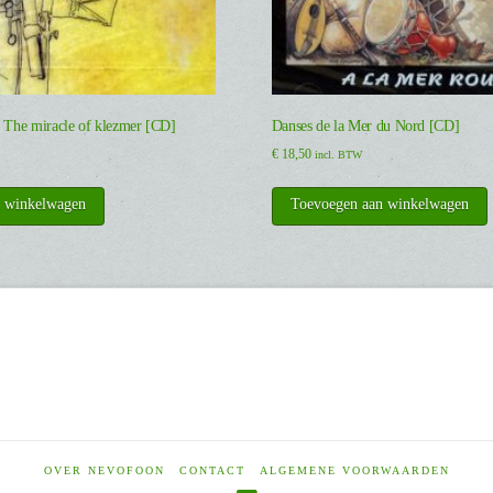
/ The miracle of klezmer [CD]
Danses de la Mer du Nord [CD]
€
18,50
incl. BTW
n winkelwagen
Toevoegen aan winkelwagen
OVER NEVOFOON
CONTACT
ALGEMENE VOORWAARDEN