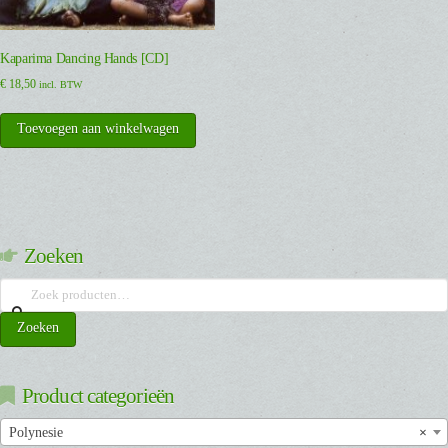
Kaparima Dancing Hands [CD]
€
18,50
incl. BTW
Toevoegen aan winkelwagen
Zoeken
Zoeken
naar:
Zoeken
Product categorieën
Polynesie
×