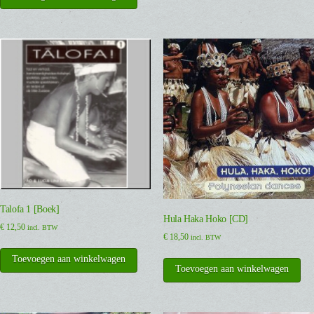
Talofa 1 [Boek]
Hula Haka Hoko [CD]
€
12,50
incl. BTW
€
18,50
incl. BTW
Toevoegen aan winkelwagen
Toevoegen aan winkelwagen