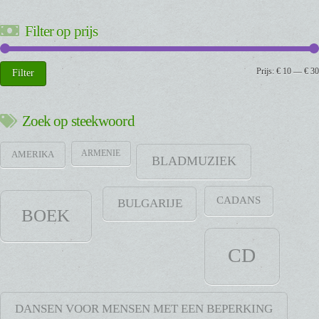
Filter op prijs
Min.
Max.
Prijs:
€ 10
—
€ 30
Filter
prijs
prijs
Zoek op steekwoord
ARMENIE
AMERIKA
BLADMUZIEK
CADANS
BULGARIJE
BOEK
CD
DANSEN VOOR MENSEN MET EEN BEPERKING