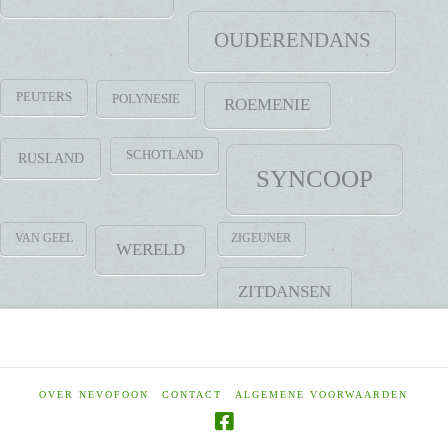
OUDERENDANS
PEUTERS
POLYNESIE
ROEMENIE
SCHOTLAND
RUSLAND
SYNCOOP
VAN GEEL
ZIGEUNER
WERELD
ZITDANSEN
OVER NEVOFOON
CONTACT
ALGEMENE VOORWAARDEN