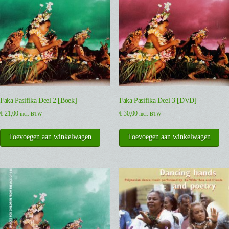
Faka Pasifika Deel 2 [Boek]
Faka Pasifika Deel 3 [DVD]
€
21,00
€
30,00
incl. BTW
incl. BTW
Toevoegen aan winkelwagen
Toevoegen aan winkelwagen