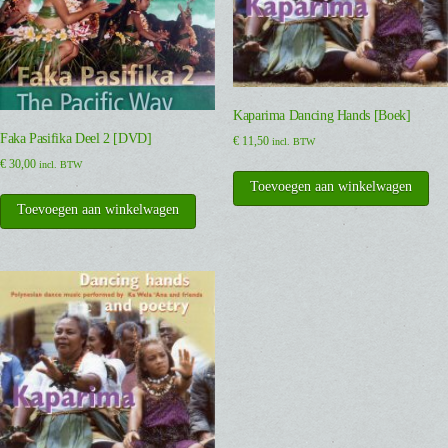
Kaparima Dancing Hands [Boek]
Faka Pasifika Deel 2 [DVD]
€
11,50
incl. BTW
€
30,00
incl. BTW
Toevoegen aan winkelwagen
Toevoegen aan winkelwagen