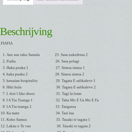
Beschrijving
.FIAFIA
Aue aue taku Samala 25. Sasa nukufetau 2
Fiafia 26. Sasa pelagi
Haka puaka 1 27. Simoa simoa 1
haka puaka 2 28. Simoa simoa 2
hawaian hospitality 29. Tagata E salikaleve 1
Hiki hula 30. Tagata E salikaleve 2
I. don’t like shoes 31. Tagi la lome
I A Tia Tuanga 1 32. Taha Mo E Ua Mo E Fa
I A Tia tuanga 2 33. Tangaroa
Ka mate 34. Tasi lua
Koko Samoa 35. Tauaki te tagata 1
Lakau o Te vao 36. Tauaki te tagata 2