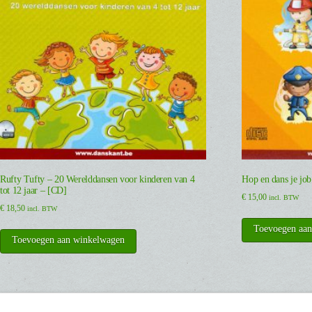
Rufty Tufty – 20 Werelddansen voor kinderen van 4
Hop en dans je jo
tot 12 jaar – [CD]
€
15,00
incl. BTW
€
18,50
incl. BTW
Toevoegen aa
Toevoegen aan winkelwagen