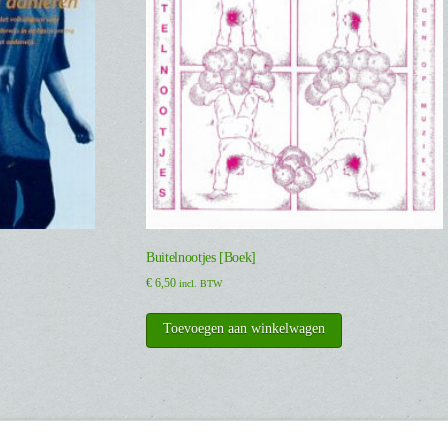
Buitelnootjes [Boek]
€
6,50
incl. BTW
Toevoegen aan winkelwagen