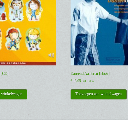
b [CD]
Dansend Aanleren [Boek]
€
13,95
incl. BTW
n winkelwagen
Toevoegen aan winkelwagen