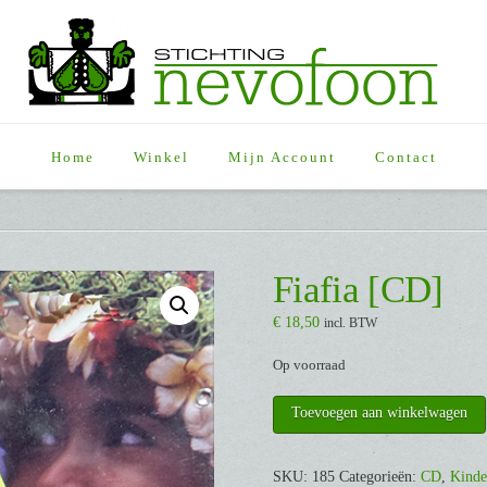
Home
Winkel
Mijn Account
Contact
Fiafia [CD]
€
18,50
incl. BTW
Op voorraad
Fiafia
Toevoegen aan winkelwagen
[CD]
aantal
SKU:
185
Categorieën:
CD
,
Kinde