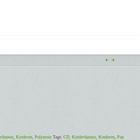
rdansen
,
Kinderen
,
Polynesie
Tags:
CD
,
Kinderdansen
,
Kinderen
,
Pan