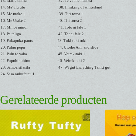
Malie tanifa 37. Te va ine mamea
Ma’ulu ulu 38.Thinking of winterland
Me urake 1 39. Titi torea 1
Me Urake 2 40. Titi torea 2
Minoi minoi 41. Toto ai fale 1
Pa teliga 42. Tot ai fale 2
Pukapuka pants 43. Tuki tuki tuki
Pulau pepa 44. Uwehe Ami and slide
Pulu te vaka 45. Veirekitaki 1
Pupuhinuhinu 46. Veirekitaki 2
Samoa silasila 47. Wi gut Ewrything Tahiti gut
Sasa nukufetau 1
Gerelateerde producten