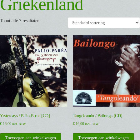
Griekenland
Toont alle 7 resultaten
Yesterdays / Palio-Parea [CD]
Tangoleando / Bailongo [CD]
€
16,00
€
16,00
incl. BTW
incl. BTW
Toevoegen aan winkelwagen
Toevoegen aan winkelwagen