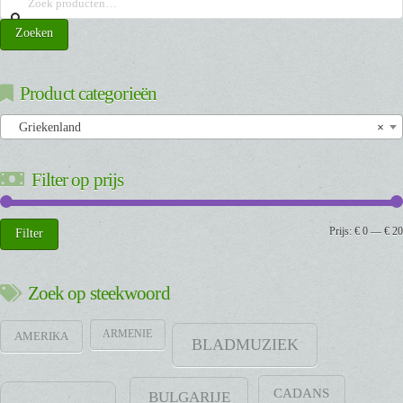
naar:
Zoeken
Product categorieën
Griekenland
×
Filter op prijs
Min.
Max.
Prijs:
€ 0
—
€ 20
Filter
prijs
prijs
Zoek op steekwoord
ARMENIE
AMERIKA
BLADMUZIEK
CADANS
BULGARIJE