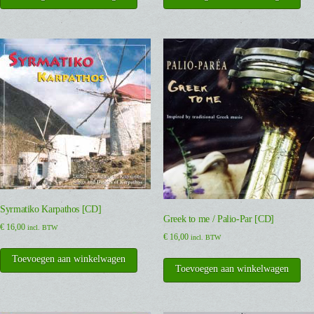
Syrmatiko Karpathos [CD]
Greek to me / Palio-Par [CD]
€
16,00
incl. BTW
€
16,00
incl. BTW
Toevoegen aan winkelwagen
Toevoegen aan winkelwagen