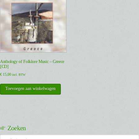
Anthology of Folklore Music – Greece
[CD]
€
15,00
incl. BTW
Toevoegen aan winkelwagen
Zoeken
Zoeken