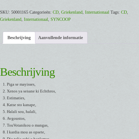
me
/
SKU:
50001165
Categorieën:
CD
,
Griekenland
,
Internationaal
Tags:
CD
,
Palio-
Griekenland
,
Internationaal
,
SYNCOOP
Par
[CD]
Beschrijving
Aanvullende informatie
aantal
Beschrijving
Piga se mayisses,
Xenos ya senane ki Echthros,
Estimaties,
Katse sto kanape,
Halali sou, halali,
Avgoustos,
TouVotanikou o mangas,
I kardia mou as opsete,
Dio telia echi o baglamas,