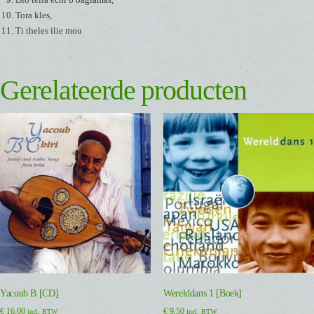
Tora kles,
Ti theles ilie mou
Gerelateerde producten
Yacoub B [CD]
Werelddans 1 [Boek]
€
16,00
€
9,50
incl. BTW
incl. BTW