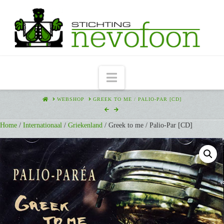
Navigation
HOME
WEBSHOP
GREEK TO ME / PALIO-PAR [CD]
Home
/
Internationaal
/
Griekenland
/ Greek to me / Palio-Par [CD]