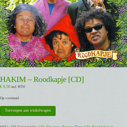
HAKIM – Roodkapje [CD]
€
6,50
incl. BTW
Op voorraad
HAKIM
Toevoegen aan winkelwagen
-
Roodkapje