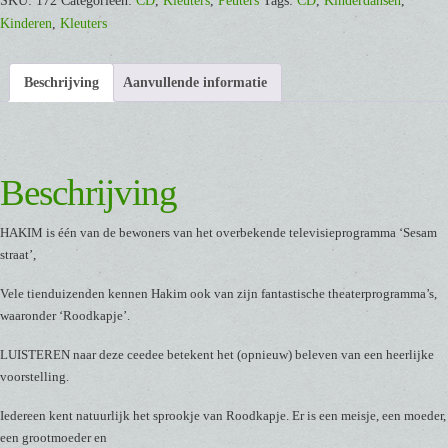
SKU:
172
Categorieën:
CD
,
Kleuters
,
Peuters
Tags:
CD
,
Kinderdansen
,
[CD]
Kinderen
,
Kleuters
aantal
Beschrijving
Aanvullende informatie
Beschrijving
HAKIM is één van de bewoners van het overbekende televisieprogramma ‘Sesam
straat’,
Vele tienduizenden kennen Hakim ook van zijn fantastische theaterprogramma’s,
waaronder ‘Roodkapje’.
LUISTEREN naar deze ceedee betekent het (opnieuw) beleven van een heerlijke
voorstelling.
Iedereen kent natuurlijk het sprookje van Roodkapje. Er is een meisje, een moeder,
een grootmoeder en