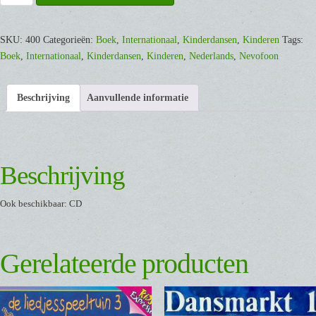
Kring
1
[Boek]
SKU:
400
Categorieën:
Boek
,
Internationaal
,
Kinderdansen
,
Kinderen
Tags:
aantal
Boek
,
Internationaal
,
Kinderdansen
,
Kinderen
,
Nederlands
,
Nevofoon
Beschrijving
Aanvullende informatie
Beschrijving
Ook beschikbaar: CD
Gerelateerde producten