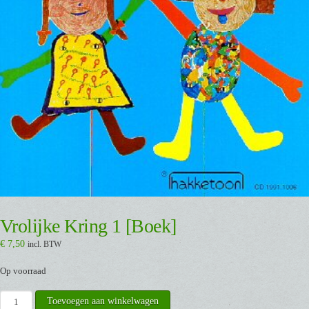
Vrolijke Kring 1 [Boek]
€
7,50
incl. BTW
Op voorraad
Vrolijke
Toevoegen aan winkelwagen