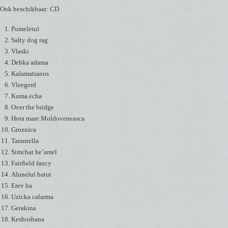
Ook beschikbaar: CD
Pomeletul
Salty dog rag
Vlaski
Debka adama
Kalamatianos
Vleegerd
Kuma echa
Over the bridge
Hora mare Moldoveneasca
Groznica
Tarantella
Simchat he’amel
Fairfield fancy
Alunelul batut
Erev ba
Uzicka calarma
Gerakina
Keshoshana