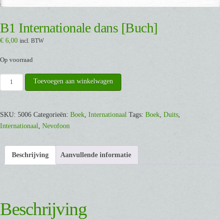
B1 Internationale dans [Buch]
€
6,00
incl. BTW
Op voorraad
B1
Toevoegen aan winkelwagen
Internationale
dans
[Buch]
SKU:
5006
Categorieën:
Boek
,
Internationaal
Tags:
Boek
,
Duits
,
aantal
Internationaal
,
Nevofoon
Beschrijving
Aanvullende informatie
Beschrijving