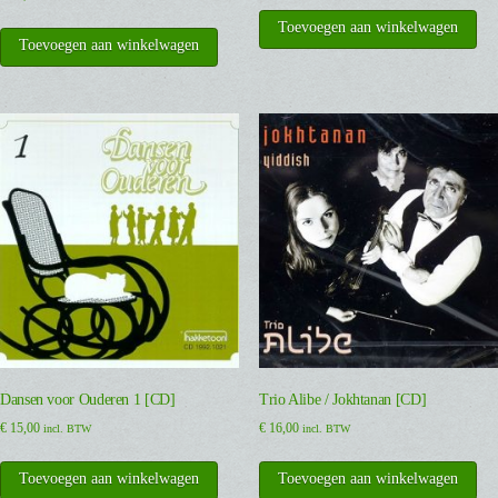
Toevoegen aan winkelwagen
Toevoegen aan winkelwagen
Dansen voor Ouderen 1 [CD]
Trio Alibe / Jokhtanan [CD]
€
15,00
€
16,00
incl. BTW
incl. BTW
Toevoegen aan winkelwagen
Toevoegen aan winkelwagen