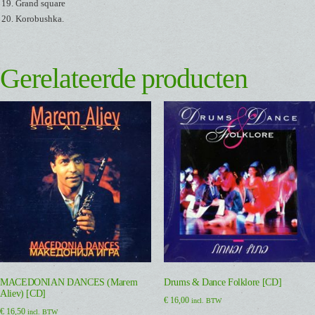
Grand square
Korobushka.
Gerelateerde producten
MACEDONIAN DANCES (Marem
Drums & Dance Folklore [CD]
Aliev) [CD]
€
16,00
incl. BTW
€
16,50
incl. BTW