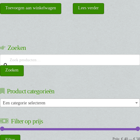
Toevoegen aan winkelwagen
Lees verder
Zoeken
Zoeken
naar:
Zoeken
Product categorieën
Een categorie selecteren
Filter op prijs
Min.
Max.
Prijs:
€ 40
—
€ 50
Filter