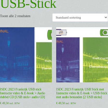
USB-Stick
Toont alle 2 resultaten
ISDC 2023 Frankrijk USB stick
ISDC 2023 Frankrijk USB Stick met
Instructie video & E-book + Audio
Instructie video & E-boek + USB-Stick
dubbel CD [USB stick+ audio CD]
met audio bestanden [2 USB sticks]
€
49,50
€
49,50
incl. BTW
incl. BTW