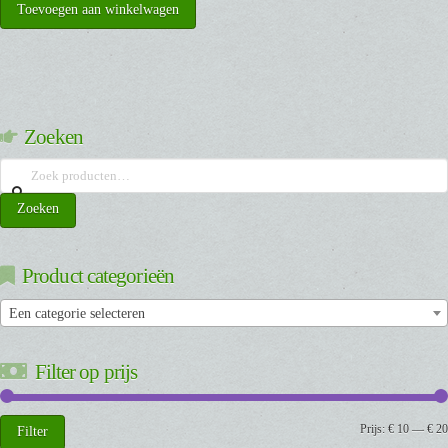
Toevoegen aan winkelwagen
Zoeken
Zoeken
naar:
Zoeken
Product categorieën
Een categorie selecteren
Filter op prijs
Min.
Max.
Prijs:
€ 10
—
€ 20
Filter
prijs
prijs