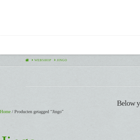
HOME
WEBSHOP
JINGO
Below yo
Home
/ Producten getagged “Jingo”