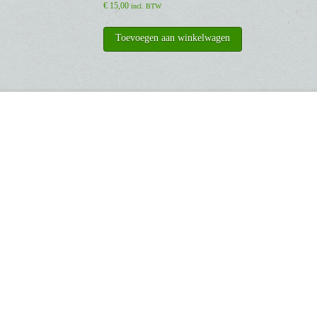
€
15,00
incl. BTW
Toevoegen aan winkelwagen