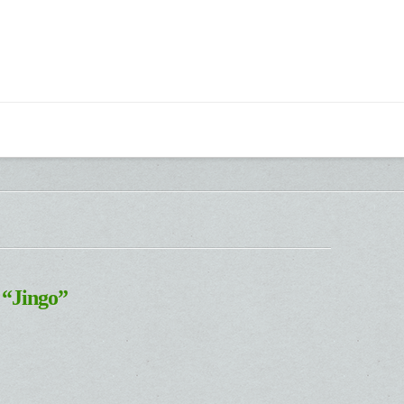
s
“Jingo”