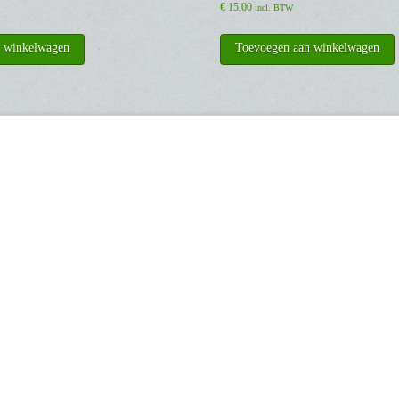
€
15,00
incl. BTW
n winkelwagen
Toevoegen aan winkelwagen