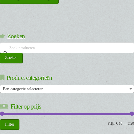
Zoeken
Zoeken
naar:
Zoeken
Product categorieën
Een categorie selecteren
Filter op prijs
Min.
Max.
Prijs:
€ 10
—
€ 20
Filter
prijs
prijs