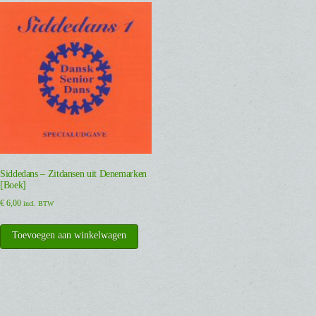
Siddedans – Zitdansen uit Denemarken
[Boek]
€
6,00
incl. BTW
Toevoegen aan winkelwagen