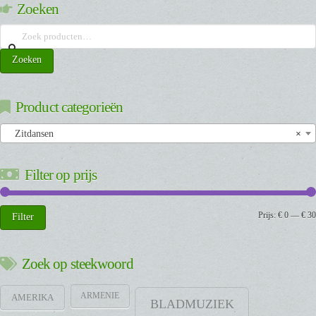
Zoeken
Zoeken
naar:
Zoeken
Product categorieën
Zitdansen
×
Filter op prijs
Min.
Max.
Prijs:
€ 0
—
€ 30
Filter
prijs
prijs
Zoek op steekwoord
ARMENIE
AMERIKA
BLADMUZIEK