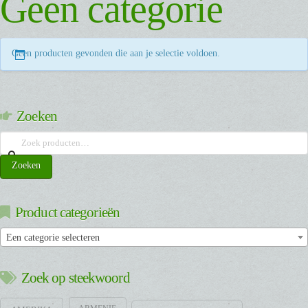
Geen categorie
Geen producten gevonden die aan je selectie voldoen.
Zoeken
Zoeken
naar:
Zoeken
Product categorieën
Een categorie selecteren
Zoek op steekwoord