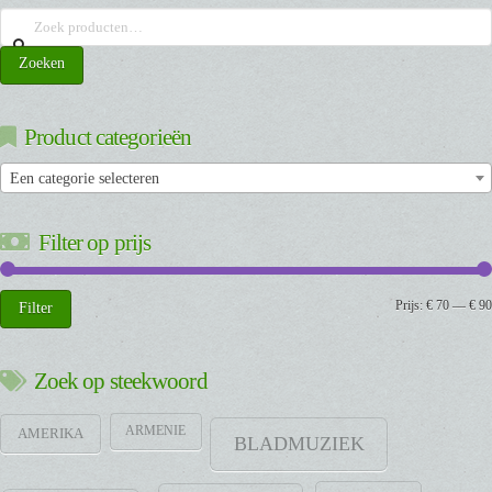
kan
Zoeken
gekozen
naar:
worden
Zoeken
op
de
productpagina
Product categorieën
Een categorie selecteren
Filter op prijs
Min.
Max.
Prijs:
€ 70
—
€ 90
Filter
prijs
prijs
Zoek op steekwoord
ARMENIE
AMERIKA
BLADMUZIEK