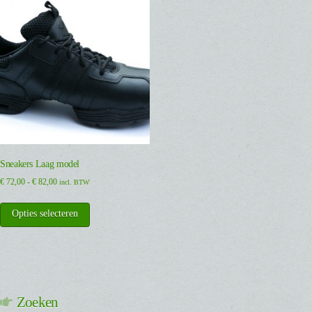
Sneakers Laag model
Prijsklasse:
€
72,00
-
€
82,00
incl. BTW
€ 72,00
Dit
tot
Opties selecteren
product
€ 82,00
heeft
meerdere
variaties.
Deze
optie
Zoeken