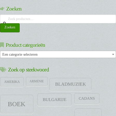
Zoeken
Zoeken
naar:
Zoeken
Product categorieën
Een categorie selecteren
Zoek op steekwoord
ARMENIE
AMERIKA
BLADMUZIEK
CADANS
BULGARIJE
BOEK