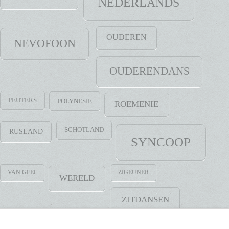
NEDERLANDS
OUDEREN
NEVOFOON
OUDERENDANS
PEUTERS
POLYNESIE
ROEMENIE
SCHOTLAND
RUSLAND
SYNCOOP
VAN GEEL
ZIGEUNER
WERELD
ZITDANSEN