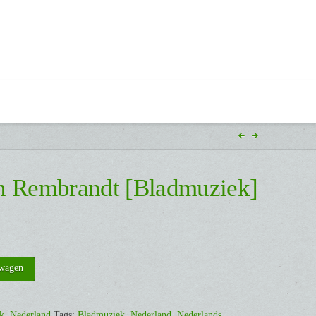
an Rembrandt [Bladmuziek]
lwagen
k
,
Nederland
Tags:
Bladmuziek
,
Nederland
,
Nederlands