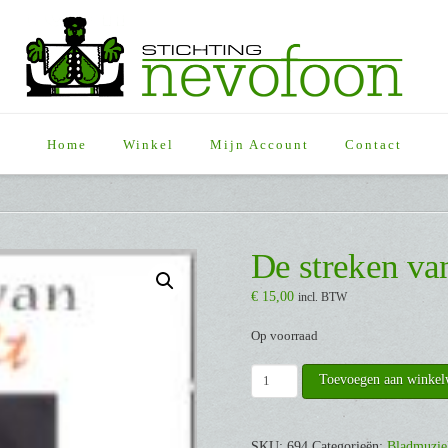
Home
Winkel
Mijn Account
Contact
De streken v
€
15,00
incl. BTW
Op voorraad
De
Toevoegen aan winke
streken
van
Rembrandt
SKU:
694
Categorieën:
Bladmuzie