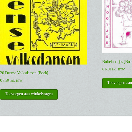
Buitelnootjes [Boe
€
6,50
incl. BTW
20 Deense Volksdansen [Boek]
€
7,50
incl. BTW
Toevoegen aa
Toevoegen aan winkelwagen