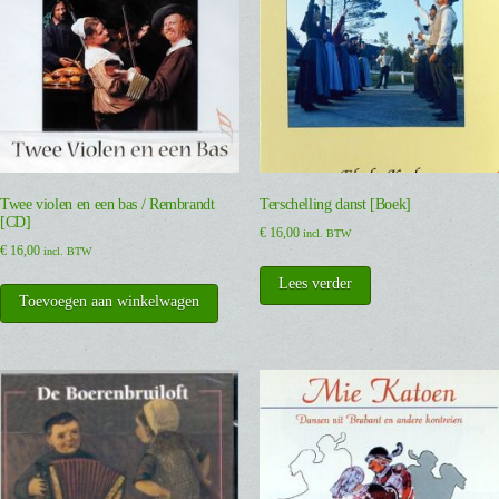
Twee violen en een bas / Rembrandt
Terschelling danst [Boek]
[CD]
€
16,00
incl. BTW
€
16,00
incl. BTW
Lees verder
Toevoegen aan winkelwagen