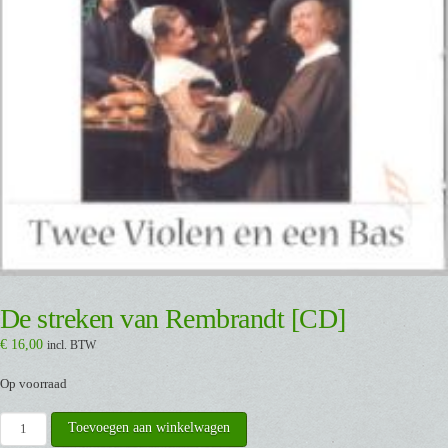
De streken van Rembrandt [CD]
€
16,00
incl. BTW
Op voorraad
De
Toevoegen aan winkelwagen
streken