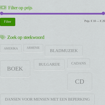
Filter op prijs
Min.
Max.
Prijs:
€ 10
—
€ 20
Filter
prijs
prijs
Zoek op steekwoord
ARMENIE
AMERIKA
BLADMUZIEK
CADANS
BULGARIJE
BOEK
CD
DANSEN VOOR MENSEN MET EEN BEPERKING