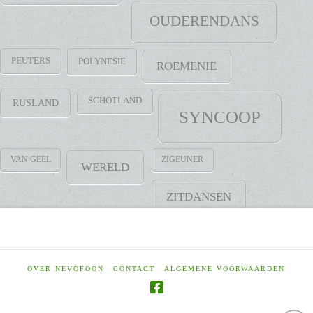
OUDERENDANS
PEUTERS
POLYNESIE
ROEMENIE
SCHOTLAND
RUSLAND
SYNCOOP
VAN GEEL
ZIGEUNER
WERELD
ZITDANSEN
OVER NEVOFOON
CONTACT
ALGEMENE VOORWAARDEN