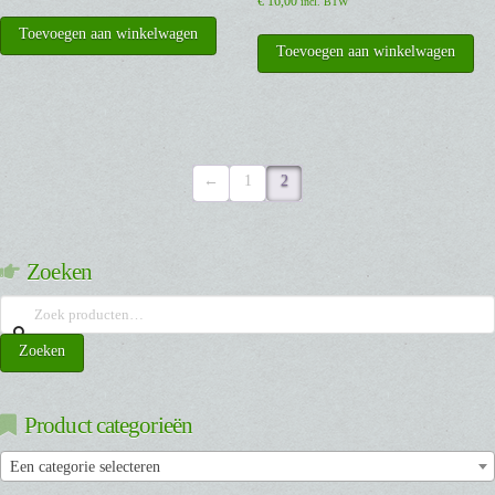
€
16,00
incl. BTW
Toevoegen aan winkelwagen
Toevoegen aan winkelwagen
←
1
2
Zoeken
Zoeken
naar:
Zoeken
Product categorieën
Een categorie selecteren