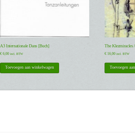
A3 Internationale Dans [Buch]
The Klezmiracles 
€
6,00
€
16,00
incl. BTW
incl. BTW
Toevoegen aan winkelwagen
Toevoegen aa