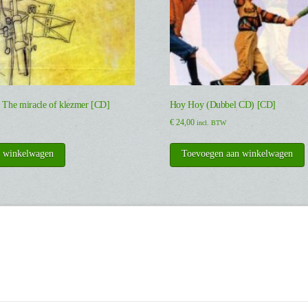
/ The miracle of klezmer [CD]
Hoy Hoy (Dubbel CD) [CD]
€
24,00
incl. BTW
n winkelwagen
Toevoegen aan winkelwagen