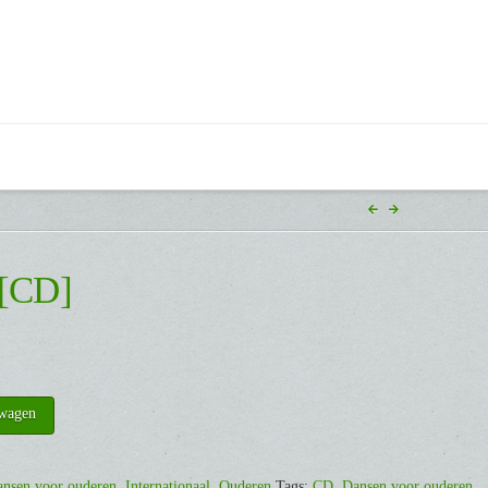
 [CD]
lwagen
nsen voor ouderen
,
Internationaal
,
Ouderen
Tags:
CD
,
Dansen voor ouderen
,