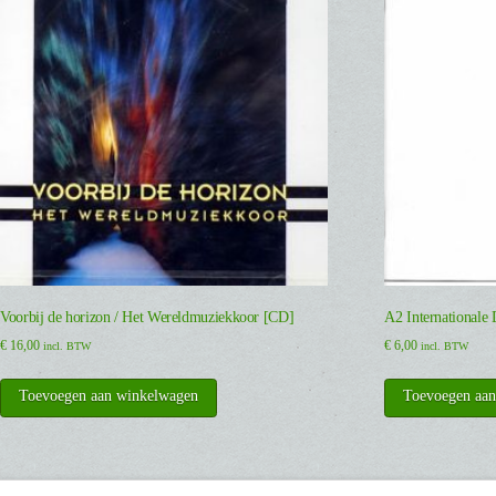
Voorbij de horizon / Het Wereldmuziekkoor [CD]
A2 Internationale
€
16,00
€
6,00
incl. BTW
incl. BTW
Toevoegen aan winkelwagen
Toevoegen aa