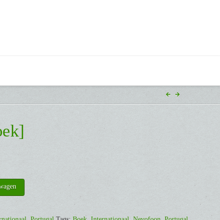
oek]
lwagen
rnationaal
,
Portugal
Tags:
Boek
,
Internationaal
,
Nevofoon
,
Portugal