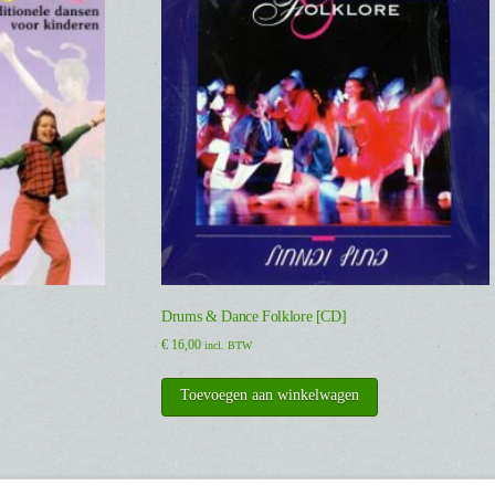
Drums & Dance Folklore [CD]
€
16,00
incl. BTW
Toevoegen aan winkelwagen