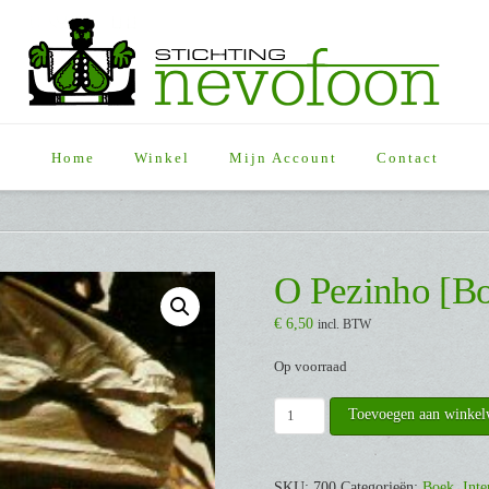
Home
Winkel
Mijn Account
Contact
O Pezinho [B
€
6,50
incl. BTW
Op voorraad
O
Toevoegen aan winke
Pezinho
[Boek]
aantal
SKU:
700
Categorieën:
Boek
,
Inte