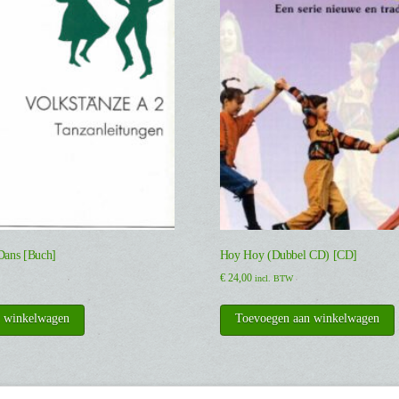
 Dans [Buch]
Hoy Hoy (Dubbel CD) [CD]
€
24,00
incl. BTW
n winkelwagen
Toevoegen aan winkelwagen