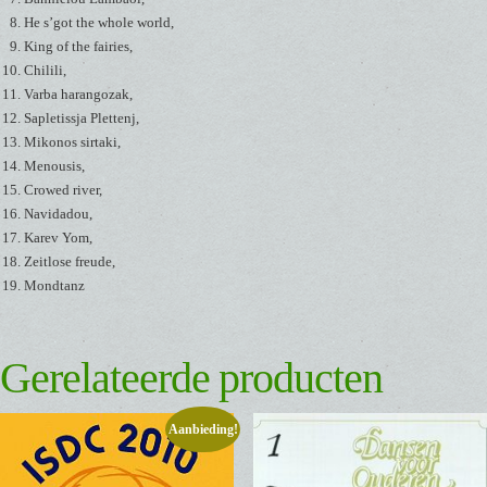
He s’got the whole world,
King of the fairies,
Chilili,
Varba harangozak,
Sapletissja Plettenj,
Mikonos sirtaki,
Menousis,
Crowed river,
Navidadou,
Karev Yom,
Zeitlose freude,
Mondtanz
Gerelateerde producten
Aanbieding!