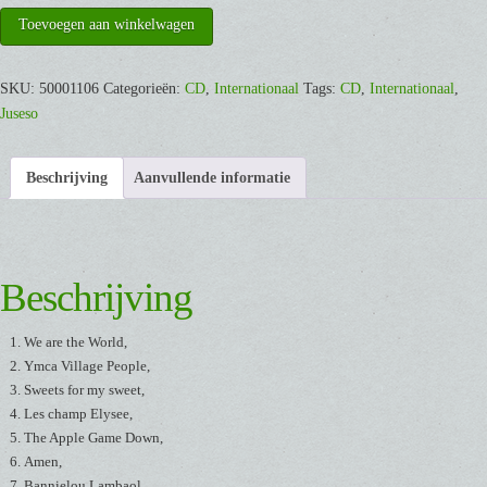
Volkstanze
Toevoegen aan winkelwagen
Rockig
Traditionell
SKU:
50001106
Categorieën:
CD
,
Internationaal
Tags:
CD
,
Internationaal
,
Meditativ
Juseso
4
[CD]
aantal
Beschrijving
Aanvullende informatie
Beschrijving
We are the World,
Ymca Village People,
Sweets for my sweet,
Les champ Elysee,
The Apple Game Down,
Amen,
Bannielou Lambaol,