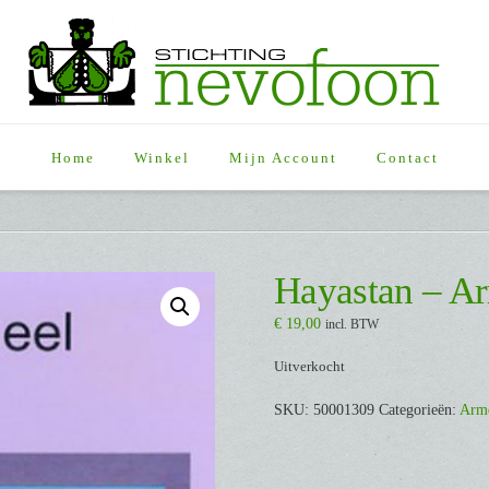
Home
Winkel
Mijn Account
Contact
Hayastan – A
€
19,00
incl. BTW
Uitverkocht
SKU:
50001309
Categorieën:
Arm