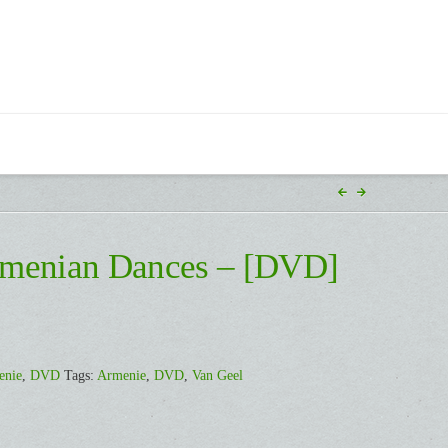
rmenian Dances – [DVD]
enie
,
DVD
Tags:
Armenie
,
DVD
,
Van Geel