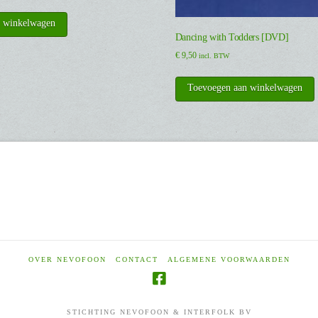
n winkelwagen
Dancing with Todders [DVD]
€
9,50
incl. BTW
Toevoegen aan winkelwagen
OVER NEVOFOON
CONTACT
ALGEMENE VOORWAARDEN
STICHTING NEVOFOON & INTERFOLK BV