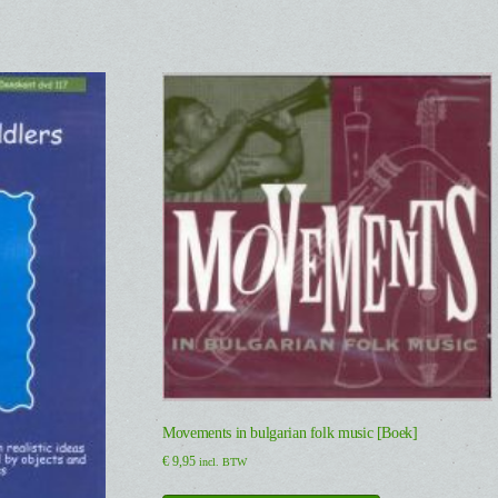
Movements in bulgarian folk music [Boek]
€
9,95
incl. BTW