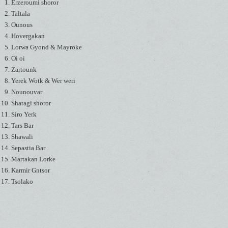
Erzeroumi shoror
Taltala
Ounous
Hovergakan
Lorwa Gyond & Mayroke
Oi oi
Zartounk
Yerek Wotk & Wer weri
Nounouvar
Shatagi shoror
Siro Yerk
Tars Bar
Shawali
Sepastia Bar
Martakan Lorke
Karmir Gntsor
Tsolako