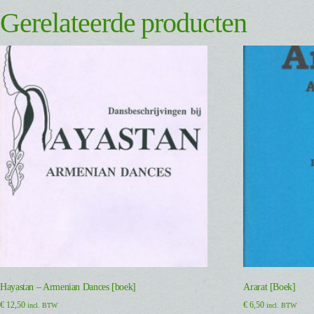
Gerelateerde producten
Hayastan – Armenian Dances [boek]
Ararat [Boek]
€
12,50
€
6,50
incl. BTW
incl. BTW