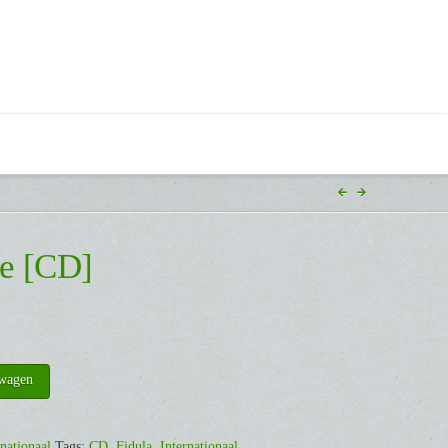
le [CD]
lwagen
rnationaal
Tags:
CD
,
Fidula
,
Internationaal