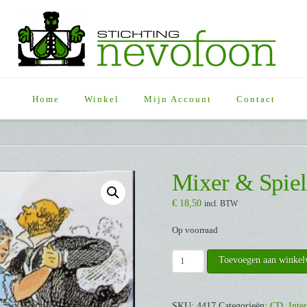
Home
Winkel
Mijn Account
Contact
Mixer & Spie
€
18,50
incl. BTW
Op voorraad
Mixer
Toevoegen aan winke
&
Spiele
[CD]
SKU:
4417
Categorieën:
CD
,
Inte