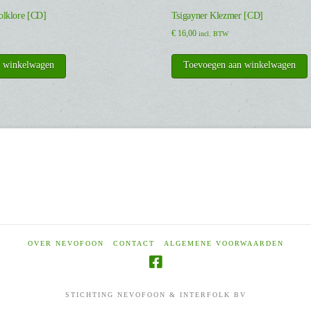
lklore [CD]
Tsigayner Klezmer [CD]
€
16,00
incl. BTW
n winkelwagen
Toevoegen aan winkelwagen
OVER NEVOFOON
CONTACT
ALGEMENE VOORWAARDEN
STICHTING NEVOFOON & INTERFOLK BV