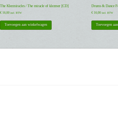
The Klezmiracles / The miracle of klezmer [CD]
Drums & Dance Fo
€
16,00
€
16,00
incl. BTW
incl. BTW
Toevoegen aan winkelwagen
Toevoegen aa