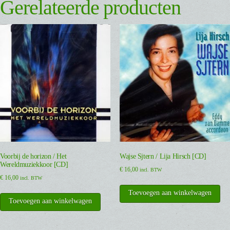
Gerelateerde producten
Voorbij de horizon / Het
Wajse Sjtern / Lija Hirsch [CD]
Wereldmuziekkoor [CD]
€
16,00
incl. BTW
€
16,00
incl. BTW
Toevoegen aan winkelwagen
Toevoegen aan winkelwagen