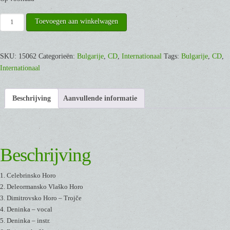
Bulgarian
Toevoegen aan winkelwagen
Folk
Dances
with
SKU:
15062
Categorieën:
Bulgarije
,
CD
,
Internationaal
Tags:
Bulgarije
,
CD
,
Jaap
Internationaal
Leegwater
[CD]
Beschrijving
Aanvullende informatie
aantal
Beschrijving
1. Celebrinsko Horo
2. Deleormansko Vlaško Horo
3. Dimitrovsko Horo – Trojče
4. Deninka – vocal
5. Deninka – instr.