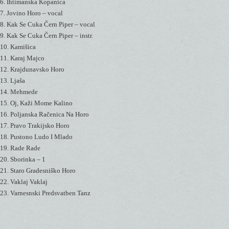
6. Ihtimanska Kopanica
7. Jovino Horo – vocal
8. Kak Se Cuka Čern Piper – vocal
9. Kak Se Cuka Čern Piper – instr.
10. Kamišica
11. Karaj Majco
12. Krajdunavsko Horo
13. Ljaša
14. Mehmede
15. Oj, Kaži Mome Kalino
16. Poljanska Račenica Na Horo
17. Pravo Trakijsko Horo
18. Pustono Ludo I Mlado
19. Rade Rade
20. Sborinka – 1
21. Staro Gradesniško Horo
22. Vaklaj Vaklaj
23. Varnesnski Predsvatben Tanz