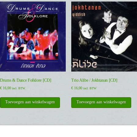
Drums & Dance Folklore [CD]
Trio Alibe / Jokhtanan [CD]
€
16,00
€
16,00
incl. BTW
incl. BTW
Toevoegen aan winkelwagen
Toevoegen aan winkelwagen