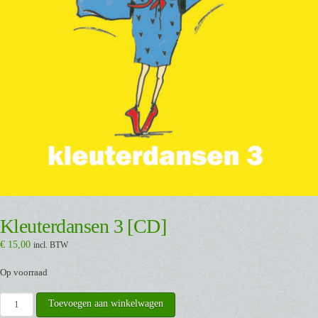
Kleuterdansen 3 [CD]
€
15,00
incl. BTW
Op voorraad
Kleuterdansen
Toevoegen aan winkelwagen
3