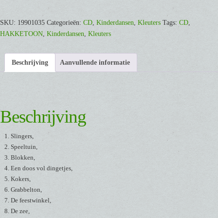
[CD]
aantal
SKU:
19901035
Categorieën:
CD
,
Kinderdansen
,
Kleuters
Tags:
CD
,
HAKKETOON
,
Kinderdansen
,
Kleuters
Beschrijving
Aanvullende informatie
Beschrijving
Slingers,
Speeltuin,
Blokken,
Een doos vol dingetjes,
Kokers,
Grabbelton,
De feestwinkel,
De zee,