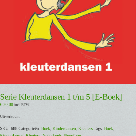
Serie Kleuterdansen 1 t/m 5 [E-Boek]
€
20,00
incl. BTW
Uitverkocht
SKU:
688
Categorieën:
Boek
,
Kinderdansen
,
Kleuters
Tags:
Boek
,
Kinderdansen
,
Kleuters
,
Nederlands
,
Nevofoon