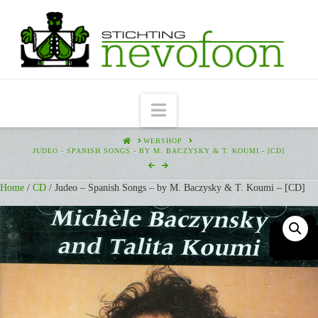
Navigation
HOME
WEBSHOP
JUDEO - SPANISH SONGS - BY M. BACZYSKY & T. KOUMI - [CD]
Home
/
CD
/ Judeo – Spanish Songs – by M. Baczysky & T. Koumi – [CD]