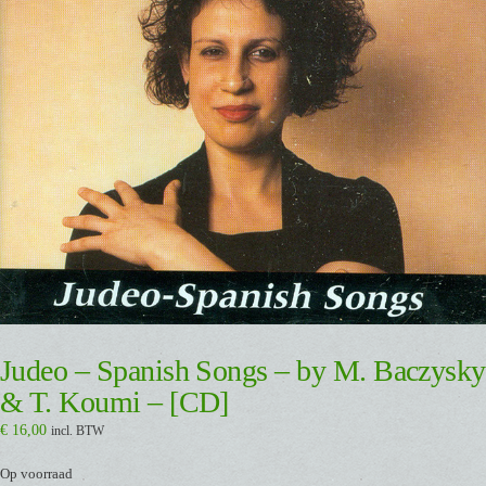
Judeo – Spanish Songs – by M. Baczysky
& T. Koumi – [CD]
€
16,00
incl. BTW
Op voorraad