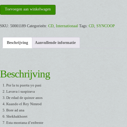
Judeo
Toevoegen aan winkelwagen
-
Spanish
SKU:
50001189
Categorieën:
CD
,
Internationaal
Tags:
CD
,
SYNCOOP
Songs
-
by
Beschrijving
Aanvullende informatie
M.
Baczysky
&
T.
Beschrijving
Koumi
-
Por la tu puerta yo pasi
[CD]
Lavava i suspirava
aantal
De edad de quinze anos
Kuando el Rey Nimrod
Bore ad ana
Shekhakhoret
Esta montana d’enfrente