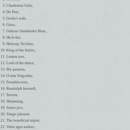
Charleston Girls,
Do Pasi,
Gerda’s wals,
Gozo,
Grskoto Sandansko Horo,
Ha-li-fax,
Halsway Sicilian,
King of the ferries,
Lemon tree,
Lord of the dance,
My passion,
O sem Vergonha,
Posadila rozu,
Randolph farewell,
Seresta,
Skimming,
Sweet jive,
Tango jalousie,
The beneficial triplet,
Valse agur azahav,