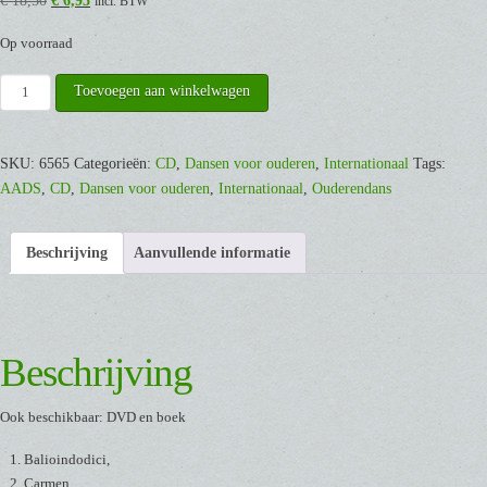
€
18,50
€
6,95
incl. BTW
prijs
prijs
Op voorraad
was:
is:
€ 18,50.
€ 6,95.
ISDC
Toevoegen aan winkelwagen
2010
France
/
SKU:
6565
Categorieën:
CD
,
Dansen voor ouderen
,
Internationaal
Tags:
een
AADS
,
CD
,
Dansen voor ouderen
,
Internationaal
,
Ouderendans
serie
dansen
Beschrijving
Aanvullende informatie
voor
senioren
[CD]
aantal
Beschrijving
Ook beschikbaar: DVD en boek
Balioindodici,
Carmen,