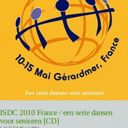
ISDC 2010 France / een serie dansen
voor senioren [CD]
Oorspronkelijke
Huidige