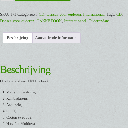
voor
Ouderen
11
SKU:
173
Categorieën:
CD
,
Dansen voor ouderen
,
Internationaal
Tags:
CD
,
[CD]
Dansen voor ouderen
,
HAKKETOON
,
Internationaal
,
Ouderendans
aantal
Beschrijving
Aanvullende informatie
Beschrijving
Ook beschikbaar: DVD en boek
Merry circle dance,
Kan badarom,
Azul celo,
Siriul,
Cotton eyed Joe,
Hora fun Moldova,