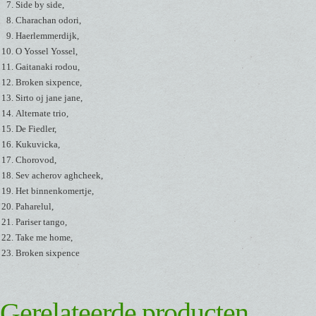
Side by side,
Charachan odori,
Haerlemmerdijk,
O Yossel Yossel,
Gaitanaki rodou,
Broken sixpence,
Sirto oj jane jane,
Alternate trio,
De Fiedler,
Kukuvicka,
Chorovod,
Sev acherov aghcheek,
Het binnenkomertje,
Paharelul,
Pariser tango,
Take me home,
Broken sixpence
Gerelateerde producten