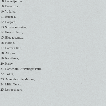
Baba djurdja,
Deverorka,
Vodarka,
Buenek,
Dalgata,
Sopska racenitsa,
Esseno choro,
Blue racenitsa,
Norino,
Harman Dali,
Ali pasa,
Karsilama,
Halay,
Hanter dro ‘Ar Paueger Pariz,
Trikot,
Avant deux de Maroue,
Milin Turki,
Les pecheurs.