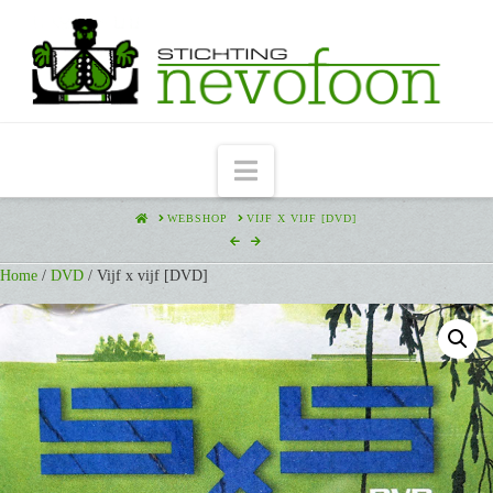
Navigation
HOME
WEBSHOP
VIJF X VIJF [DVD]
Home
/
DVD
/ Vijf x vijf [DVD]