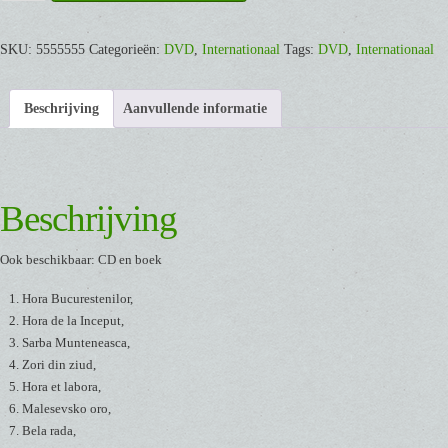
x
vijf
[DVD]
SKU:
5555555
Categorieën:
DVD
,
Internationaal
Tags:
DVD
,
Internationaal
aantal
Beschrijving
Aanvullende informatie
Beschrijving
Ook beschikbaar: CD en boek
Hora Bucurestenilor,
Hora de la Inceput,
Sarba Munteneasca,
Zori din ziud,
Hora et labora,
Malesevsko oro,
Bela rada,