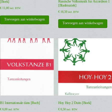
Russische Volksmusik fur Accordeon 1
[Boek]
[Bladmuziek]
€
11,00
incl. BTW
€
16,50
incl. BTW
Toevoegen aan winkelwagen
Toevoegen aan winkelwagen
B1 Internationale dans [Buch]
Hoy Hoy 2 Duits [Boek]
€
6,00
€
6,50
incl. BTW
incl. BTW