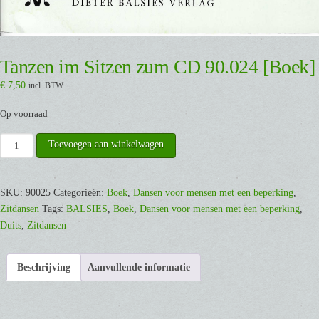
Tanzen im Sitzen zum CD 90.024 [Boek]
€
7,50
incl. BTW
Op voorraad
Tanzen
Toevoegen aan winkelwagen
im
Sitzen
zum
SKU:
90025
Categorieën:
Boek
,
Dansen voor mensen met een beperking
,
CD
Zitdansen
Tags:
BALSIES
,
Boek
,
Dansen voor mensen met een beperking
,
90.024
Duits
,
Zitdansen
[Boek]
aantal
Beschrijving
Aanvullende informatie