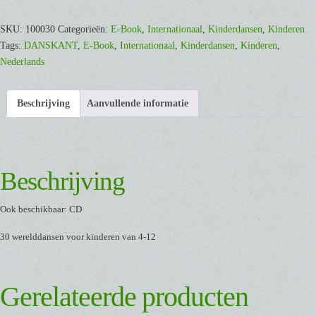
Reka
[E-
SKU:
100030
Categorieën:
E-Book
,
Internationaal
,
Kinderdansen
,
Kinderen
Book,
Tags:
DANSKANT
,
E-Book
,
Internationaal
,
Kinderdansen
,
Kinderen
,
PDF
Nederlands
bestand]
aantal
Beschrijving
Aanvullende informatie
Beschrijving
Ook beschikbaar: CD
30 werelddansen voor kinderen van 4-12
Gerelateerde producten