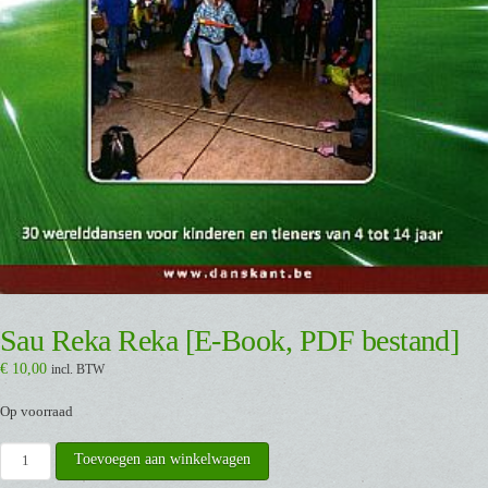
Sau Reka Reka [E-Book, PDF bestand]
€
10,00
incl. BTW
Op voorraad
Sau
Toevoegen aan winkelwagen
Reka