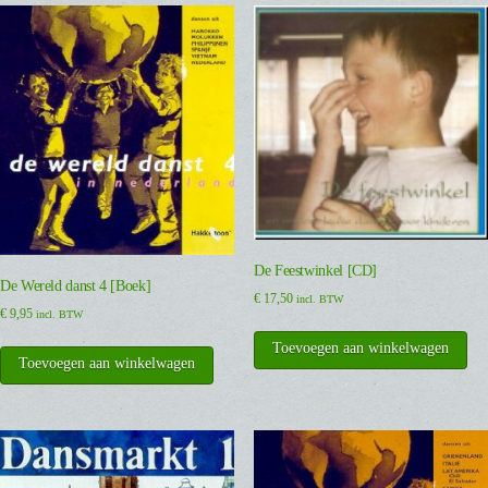
De Feestwinkel [CD]
De Wereld danst 4 [Boek]
€
17,50
incl. BTW
€
9,95
incl. BTW
Toevoegen aan winkelwagen
Toevoegen aan winkelwagen