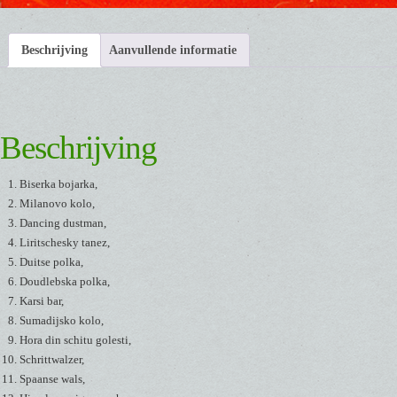
Beschrijving
Aanvullende informatie
Beschrijving
Biserka bojarka,
Milanovo kolo,
Dancing dustman,
Liritschesky tanez,
Duitse polka,
Doudlebska polka,
Karsi bar,
Sumadijsko kolo,
Hora din schitu golesti,
Schrittwalzer,
Spaanse wals,