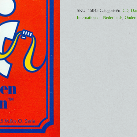
IS…
…
SKU:
15045
Categorieën:
CD
,
Dan
MEER
Internationaal
,
Nederlands
,
Oudere
BEWEGEN
VOOR
OUDEREN
ORANJE
[CD]
aantal