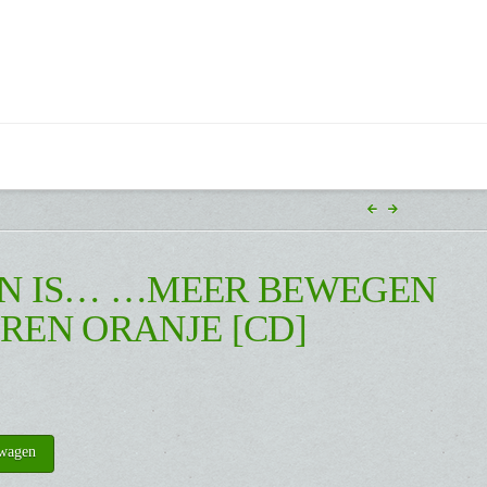
N IS… …MEER BEWEGEN
REN ORANJE [CD]
lwagen