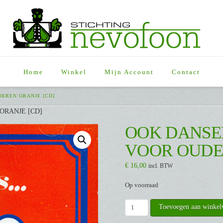
Home
Winkel
Mijn Account
Contact
EREN ORANJE [CD]
RANJE [CD]
OOK DANSE
VOOR OUDE
€
16,00
incl. BTW
Op voorraad
OOK
Toevoegen aan winke
DANSEN