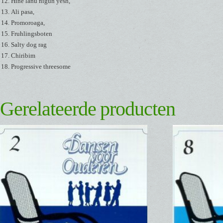
Hine lanu nigun yesh,
Ali pasa,
Promoroaga,
Fruhlingsboten
Salty dog rag
Chiribim
Progressive threesome
Gerelateerde producten