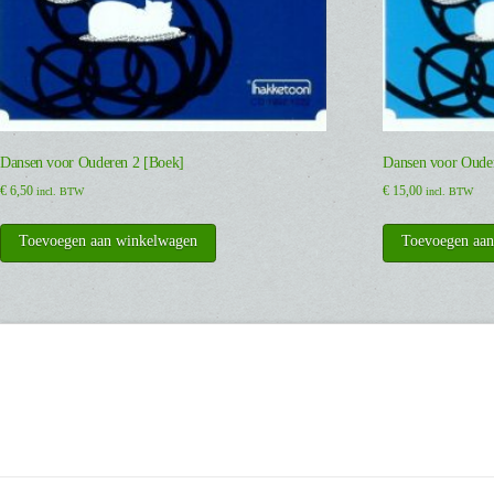
Dansen voor Ouderen 2 [Boek]
Dansen voor Oude
€
6,50
€
15,00
incl. BTW
incl. BTW
Toevoegen aan winkelwagen
Toevoegen aa