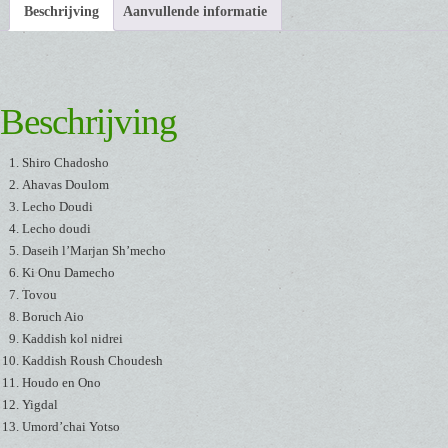
Beschrijving
Aanvullende informatie
Beschrijving
Shiro Chadosho
Ahavas Doulom
Lecho Doudi
Lecho doudi
Daseih l’Marjan Sh’mecho
Ki Onu Damecho
Tovou
Boruch Aio
Kaddish kol nidrei
Kaddish Roush Choudesh
Houdo en Ono
Yigdal
Umord’chai Yotso