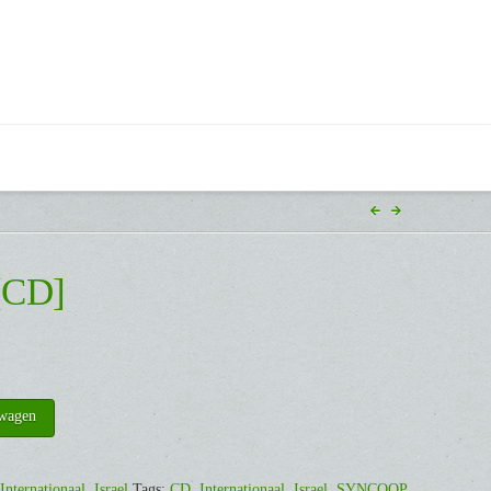
[CD]
lwagen
Internationaal
,
Israel
Tags:
CD
,
Internationaal
,
Israel
,
SYNCOOP