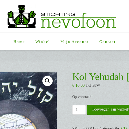
Home
Winkel
Mijn Account
Contact
Kol Yehudah 
€
16,00
incl. BTW
Op voorraad
Kol
Toevoegen aan winke
Yehudah
[CD]
aantal
SKU:
50001183
Categorieën:
CD
,