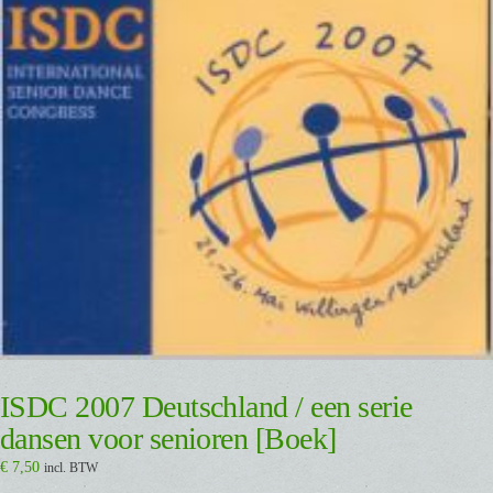
ISDC 2007 Deutschland / een serie
dansen voor senioren [Boek]
€
7,50
incl. BTW