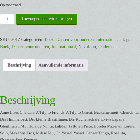
Op voorraad
ISDC
Toevoegen aan winkelwagen
2007
Deutschland
/
SKU:
2017
Categorieën:
Boek
,
Dansen voor ouderen
,
Internationaal
Tags:
een
Boek
,
Dansen voor ouderen
,
Internationaal
,
Nevofoon
,
Ouderendans
serie
dansen
Beschrijving
Aanvullende informatie
voor
senioren
[Boek]
aantal
Beschrijving
Anne Lises Cha Cha, A Trip to Friends, A Trip to Ghent, Backamenuett, Chench tu,
Das Himmelbett, Der kleine Brasillianer, Die Kuchenschale, Eviva Espana,
Glenfinan 1745, Hora de Nunta, Lahden Tyttojen Pisto, Lorelei Mixer en Lorelei
Solo, Makarios Eros, Milise Mu, Oh Yossel Yossel, Pariser Tango, Rosalita,
Shoream Star, Smetter