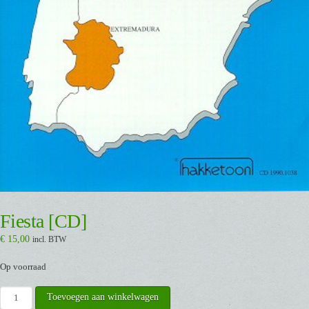
Fiesta [CD]
€
15,00
incl. BTW
Op voorraad
Fiesta
Toevoegen aan winkelwagen