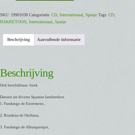
[CD]
aantal
SKU:
19901038
Categorieën:
CD
,
Internationaal
,
Spanje
Tags:
CD
,
HAKKETOON
,
Internationaal
,
Spanje
Beschrijving
Aanvullende informatie
Beschrijving
Ook beschikbaar: boek
Dansen uit diverse Spaanse landstreken.
1. Fandango de Extremeno,
2. Rondena de Orellana,
3. Fandango de Alburquerque,