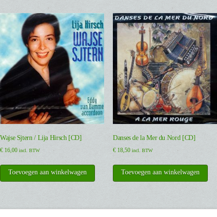
Wajse Sjtern / Lija Hirsch [CD]
Danses de la Mer du Nord [CD]
€
16,00
€
18,50
incl. BTW
incl. BTW
Toevoegen aan winkelwagen
Toevoegen aan winkelwagen