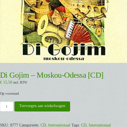
Di Gojim – Moskou-Odessa [CD]
€
15,50
incl. BTW
Op voorraad
Di
Toevoegen aan winkelwagen
Gojim
-
Moskou-
SKU:
8777
Categorieën:
CD
,
Internationaal
Tags:
CD
,
Internationaal