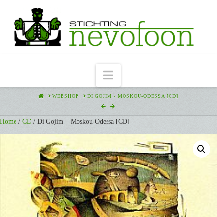
Navigation
HOME
WEBSHOP
DI GOJIM - MOSKOU-ODESSA [CD]
Home
/
CD
/ Di Gojim – Moskou-Odessa [CD]