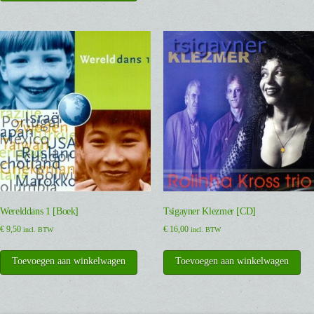
Werelddans 1 [Boek]
Tsigayner Klezmer [CD]
€
9,50
€
16,00
incl. BTW
incl. BTW
Toevoegen aan winkelwagen
Toevoegen aan winkelwagen