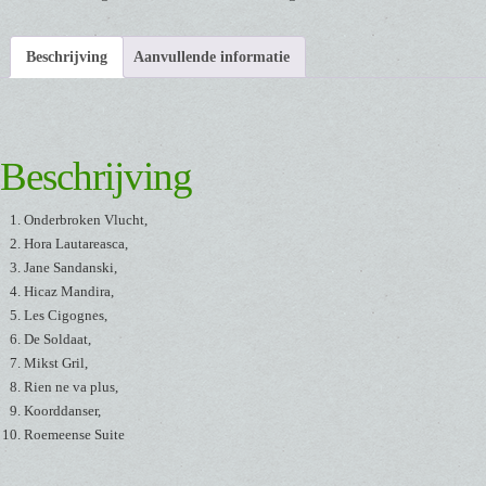
Odessa
[CD]
Beschrijving
Aanvullende informatie
aantal
Beschrijving
Onderbroken Vlucht,
Hora Lautareasca,
Jane Sandanski,
Hicaz Mandira,
Les Cigognes,
De Soldaat,
Mikst Gril,
Rien ne va plus,
Koorddanser,
Roemeense Suite