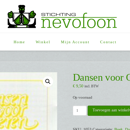
Home
Winkel
Mijn Account
Contact
Dansen voor 
€
9,50
incl. BTW
Op voorraad
Dansen
Toevoegen aan winke
voor
Ouderen
9
SKU:
1053
Categorieën:
Boek
,
Da