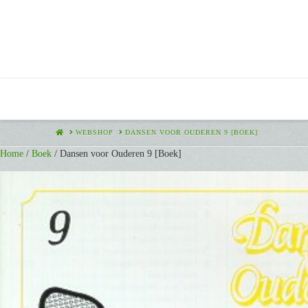
HOME
WEBSHOP
DANSEN VOOR OUDEREN 9 [BOEK]
Home
/
Boek
/ Dansen voor Ouderen 9 [Boek]