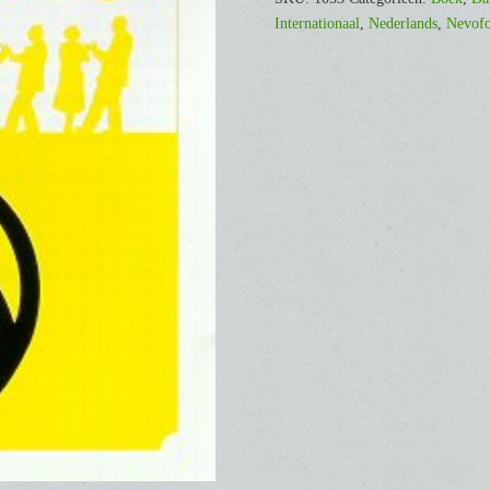
[Boek]
Internationaal
,
Nederlands
,
Nevof
aantal