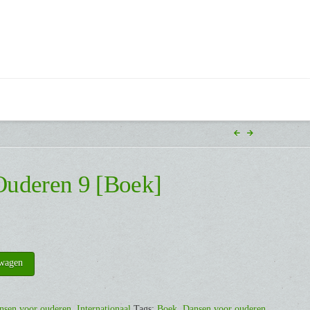
Ouderen 9 [Boek]
lwagen
nsen voor ouderen
,
Internationaal
Tags:
Boek
,
Dansen voor ouderen
,