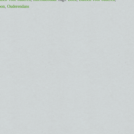
oon
,
Ouderendans