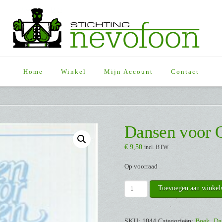
Home
Winkel
Mijn Account
Contact
Dansen voor 
€
9,50
incl. BTW
Op voorraad
Dansen
Toevoegen aan winke
voor
Ouderen
8
SKU:
1044
Categorieën:
Boek
,
Da