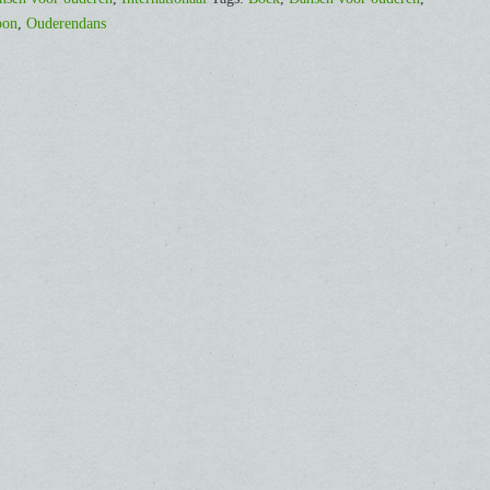
oon
,
Ouderendans