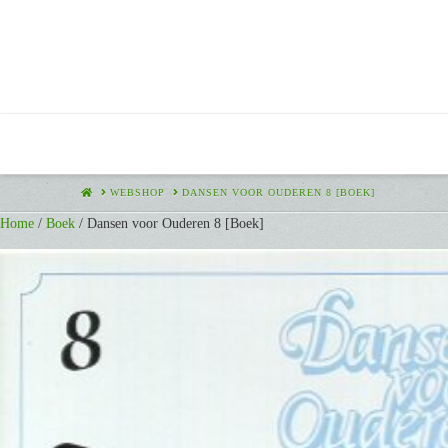
HOME
WEBSHOP
DANSEN VOOR OUDEREN 8 [BOEK]
Home
/
Boek
/ Dansen voor Ouderen 8 [Boek]