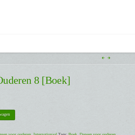
Ouderen 8 [Boek]
lwagen
nsen voor ouderen
,
Internationaal
Tags:
Boek
,
Dansen voor ouderen
,