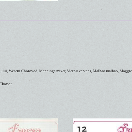
gului, Weseni Chorovod, Mannings mixer, Vier weverkens, Malhao malhao, Maggie a
 Chatsot