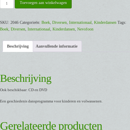
Dans
Toevoegen aan winkelwagen
van
Reverence
tot
SKU:
2046
Categorieën:
Boek
,
Diversen
,
Internationaal
,
Kinderdansen
Tags:
Rock-
Boek
,
Diversen
,
Internationaal
,
Kinderdansen
,
Nevofoon
'n-
Roll
Beschrijving
Aanvullende informatie
[Boek]
aantal
Beschrijving
Ook beschikbaar: CD en DVD
Een geschiedenis dansprogramma voor kinderen en volwassenen.
Gerelateerde producten