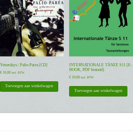
Yesterdays / Palio-Parea [CD]
INTERNATIONALE TÄNZE S11 [E-
BOOK, PDF bestand]
€
16,00
incl. BTW
€
10,00
incl. BTW
Toevoegen aan winkelwagen
Toevoegen aan winkelwagen