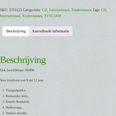
[CD]
aantal
SKU:
5751123
Categorieën:
CD
,
Internationaal
,
Kinderdansen
Tags:
CD
,
Internationaal
,
Kinderdansen
,
SYNCOOP
Beschrijving
Aanvullende informatie
Beschrijving
Ook beschikbaar: BOEK
Voor kinderen van 6 tot 12 jaar.
Trampelpolka,
Romansko kolo,
Branle Normand,
Hodoroaga,
Yankee doodle,