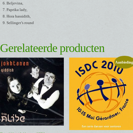
Beljevina,
Paprika lady,
Hora hassidith,
Sellinger’s round
Gerelateerde producten
Aanbieding