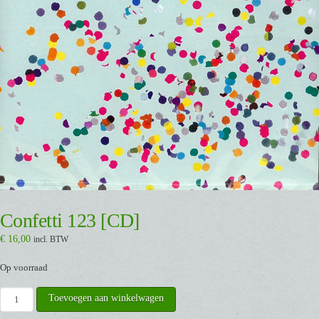
Confetti 123 [CD]
€
16,00
incl. BTW
Op voorraad
Confetti
Toevoegen aan winkelwagen
123