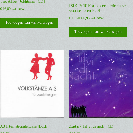
Trio Alibe / Jokhtanan [CD]
ISDC 2010 France / een serie dansen
€
16,00
incl. BTW
voor senioren [CD]
Oorspronkelijke
Huidige
€
18,50
€
6,95
incl. BTW
Toevoegen aan winkelwagen
prijs
prijs
was:
is:
Toevoegen aan winkelwagen
€ 18,50.
€ 6,95.
A3 Internationale Dans [Buch]
Zustar / Tif vi di nacht [CD]