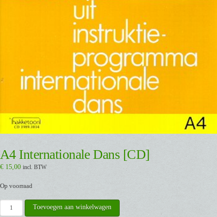
A4 Internationale Dans [CD]
€
15,00
incl. BTW
Op voorraad
A4
Toevoegen aan winkelwagen
Internationale