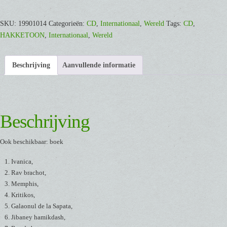
Dans
[CD]
SKU:
19901014
Categorieën:
CD
,
Internationaal
,
Wereld
Tags:
CD
,
aantal
HAKKETOON
,
Internationaal
,
Wereld
Beschrijving
Aanvullende informatie
Beschrijving
Ook beschikbaar: boek
Ivanica,
Rav brachot,
Memphis,
Kritikos,
Galaonul de la Sapata,
Jibaney hamikdash,