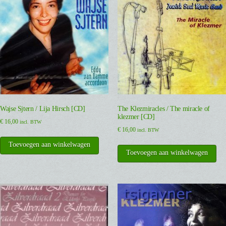
Wajse Sjtern / Lija Hirsch [CD]
The Klezmiracles / The miracle of
klezmer [CD]
€
16,00
incl. BTW
€
16,00
incl. BTW
Toevoegen aan winkelwagen
Toevoegen aan winkelwagen