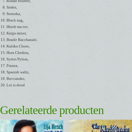
Ronde bourree,
Sirdes,
Sestorka,
Black nag,
Hineh ma tov,
Knips mixer,
Branle Bacchanale,
Kulsko Choro,
Hora Chedera,
Syrtos Pyleas,
Frunza,
Spanish waltz,
Buvcansko,
Lot is dood
Gerelateerde producten